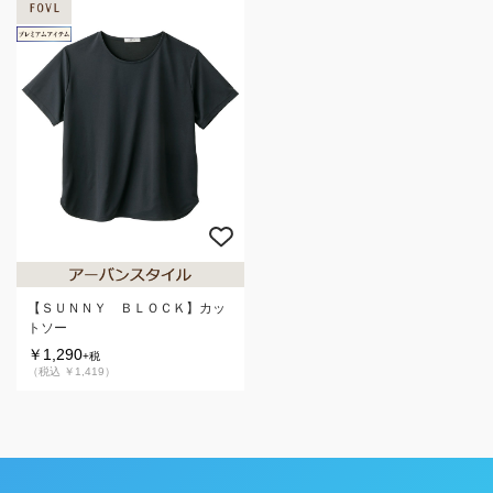
【ＳＵＮＮＹ ＢＬＯＣＫ】カッ
トソー
￥1,290
+税
（税込 ￥1,419）