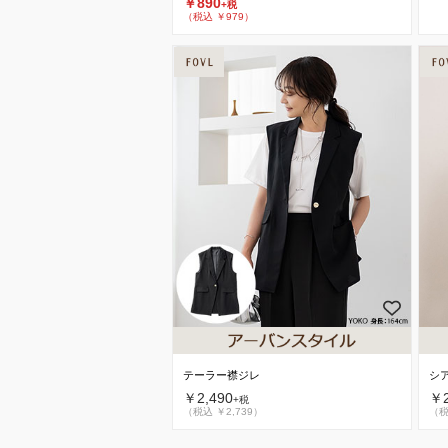
￥890
+税
（税込 ￥979）
テーラー襟ジレ
シ
￥2,490
￥2
+税
（税込 ￥2,739）
（税