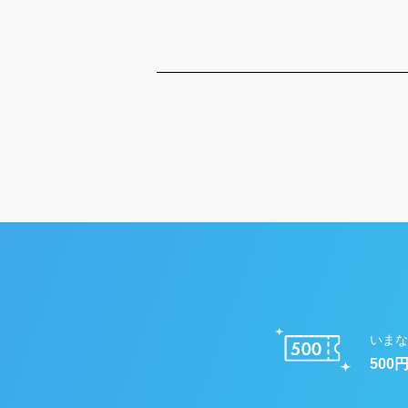
いまな
500