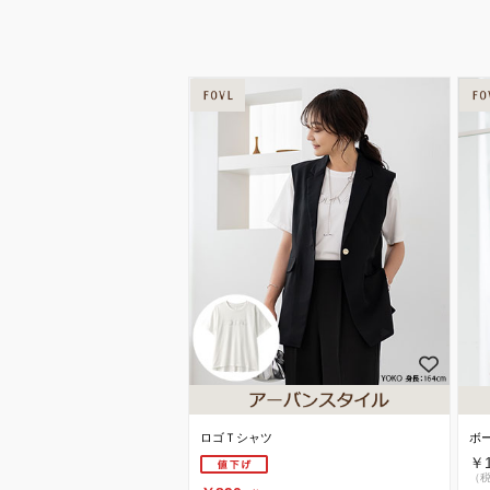
ロゴＴシャツ
ボ
￥1
（税