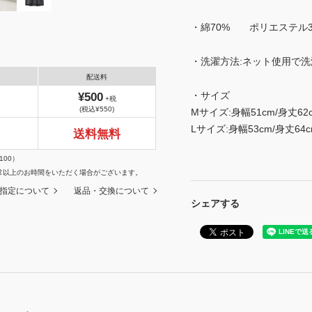
・綿70% ポリエステル3
・洗濯方法:ネット使用で洗
配送料
・サイズ
¥500
+税
(税込¥550)
Mサイズ:身幅51cm/身丈62c
Lサイズ:身幅53cm/身丈64c
送料無料
100）
常以上のお時間をいただく場合がございます。
指定について
返品・交換について
シェアする