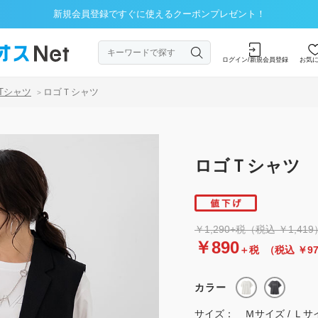
新規会員登録ですぐに使えるクーポンプレゼント！
ログイン/新規会員登録
お気
Tシャツ
ロゴＴシャツ
>
ロゴＴシャツ
￥1,290+税（税込 ￥1,419
￥890
＋税
（税込 ￥9
カラー
サイズ：
Ｍサイズ / Ｌサ