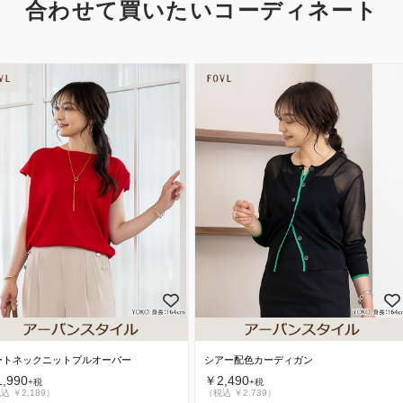
合わせて買いたいコーディネート
ートネックニットプルオーバー
シアー配色カーディガン
,990
￥2,490
+税
+税
込 ￥2,189）
（税込 ￥2,739）