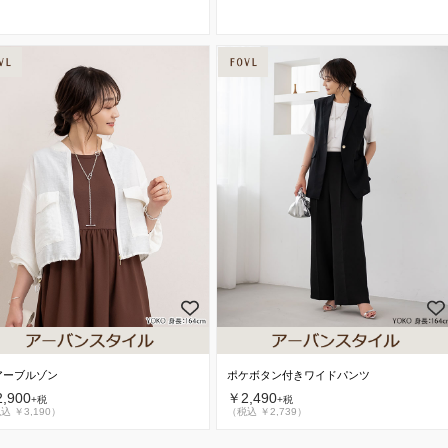
アーブルゾン
ポケボタン付きワイドパンツ
,900
￥2,490
+税
+税
込 ￥3,190）
（税込 ￥2,739）