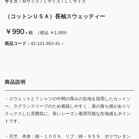
サイズ：
Ｍサイズ / Ｌサイズ / ＬＬサイズ
（コットンＵＳＡ）長袖スウェッティー
￥990
＋税
（税込 ￥1,089）
商品コード：
42-101-852-41～
商品説明
・スウェットとＴシャツの中間の厚みの生地を採用したカットソ
ー。ラグランスリーブのため着脱しやすく、肩の落ち感がありリ
ラックスした雰囲気に。長いシーズン着用可能な生地感もポイン
トです。
・天竺 本体：綿－１００％ リブ：綿－９５％ ポリウレタン