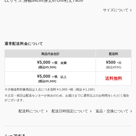
LLサイズ:身幅54cm/身丈67cm/裄丈79cm
サイズについて
通常配送料金について
商品代金合計
配送料
¥5,000
¥500
＋税
+税
未満
(税込¥5,500)
(税込¥550)
¥5,000
＋税
以上
送料無料
(税込¥5,500)
※大物送料対象商品は１点につき送料￥1,000 +税（税込￥1,100）
※土日・祝日は配送センターが休みのため、お届けまでに通常以上のお時間をいただく場合
がございます。
配送料について
配送日時指定について
返品・交換について