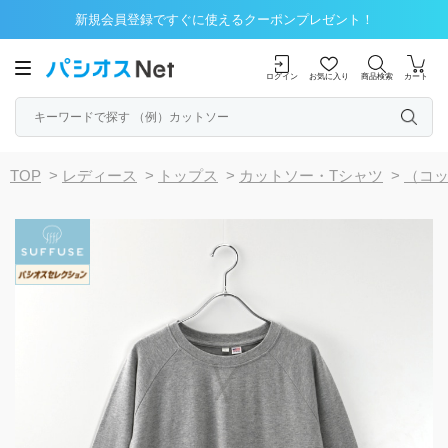
新規会員登録ですぐに使えるクーポンプレゼント！
ログイン
お気に入り
商品検索
カート
TOP
>
レディース
>
トップス
>
カットソー・Tシャツ
>
（コ