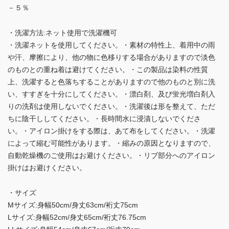
－５％
・洗濯方法:ネット使用で洗濯機可
・洗濯ネットを使用してください。・素材の特性上、着用中の雨
や汗、摩擦により、他の物に色移りする場合がありますので淡色
のものとの重ね着は避けてください。・この製品は染料の性質
上、洗濯すると色落ちすることがありますので他のものと別に洗
い、すすぎを十分にしてください。・漂白剤、及び蛍光増白剤入
りの洗剤は使用しないでください。・洗濯後は形を整えて、ただ
ちに陰干ししてください。・長時間水に浸漬しないでくださ
い。・アイロン掛けをする際は、あて布をしてください。・洗濯
によって縮む可能性があります。・縮みの原因となりますので、
自動乾燥機のご使用はお避けください。・リブ部分へのアイロン
掛けはお避けください。
・サイズ
Mサイズ:身幅50cm/身丈63cm/裄丈75cm
Lサイズ:身幅52cm/身丈65cm/裄丈76.75cm