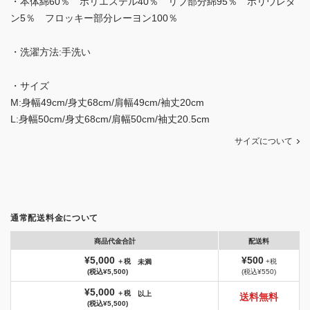
・本体綿60％ ポリエステル40％ リブ部分綿95％ ポリウレタ
ン5％ フロッキー部分レーヨン100％
・洗濯方法:手洗い
・サイズ
M:身幅49cm/身丈68cm/肩幅49cm/袖丈20cm
L:身幅50cm/身丈68cm/肩幅50cm/袖丈20.5cm
サイズについて
通常配送料金について
商品代金合計
配送料
¥5,000
¥500
＋税
+税
未満
(税込¥5,500)
(税込¥550)
¥5,000
＋税
以上
送料無料
(税込¥5,500)