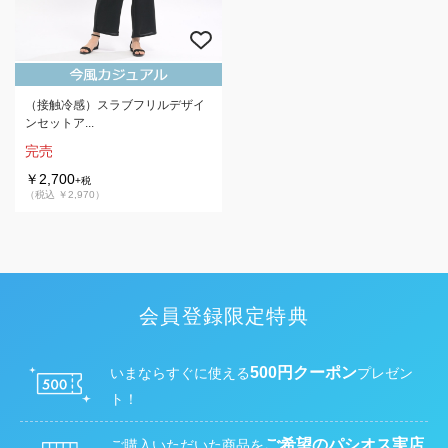
（接触冷感）スラブフリルデザイ
ンセットア...
完売
￥2,700
+税
（税込 ￥2,970）
会員登録限定特典
500円クーポン
いまならすぐに使える
プレゼン
ト！
ご希望のパシオス実店
ご購入いただいた商品を