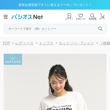
新規会員登録ですぐに使えるクーポンプレゼント！
ログイン
お気に入り
商品検索
カート
TOP
>
レディース
>
トップス
>
カットソー・Tシャツ
>
（接