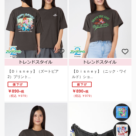
【Ｄｉｓｎｅｙ】（ズートピア
【Ｄｉｓｎｅｙ】（ニック・ワイ
2）プリント...
ルド）ショ...
￥890
￥890
+税
+税
（税込 ￥979）
（税込 ￥979）