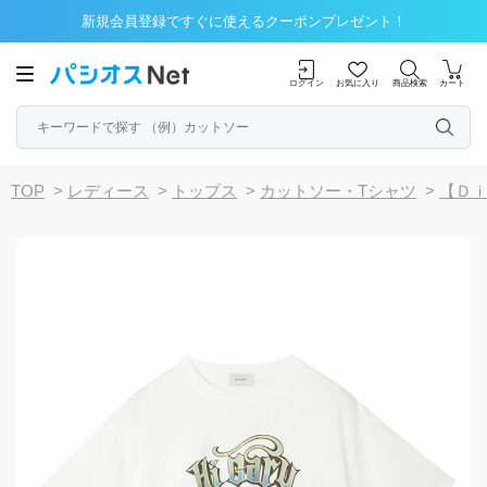
新規会員登録ですぐに使えるクーポンプレゼント！
ログイン
お気に入り
商品検索
カート
TOP
>
レディース
>
トップス
>
カットソー・Tシャツ
>
【Ｄ