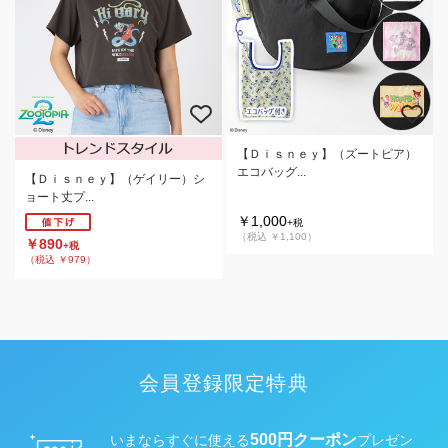
【Ｄｉｓｎｅｙ】（ズートピア）
エコバッグ...
【Ｄｉｓｎｅｙ】（ゲイリー）シ
ョート丈プ...
￥1,000
+税
（税込 ￥1,100）
￥890
+税
（税込 ￥979）
会員登録限定特典
500円クーポン
いまならすぐに使える
プレゼン