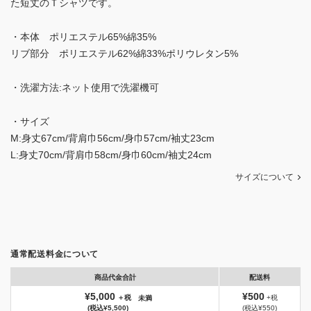
た短丈のＴシャツです。
・本体 ポリエステル65%綿35%
リブ部分 ポリエステル62%綿33%ポリウレタン5%
・洗濯方法:ネット使用で洗濯機可
・サイズ
M:身丈67cm/背肩巾56cm/身巾57cm/袖丈23cm
L:身丈70cm/背肩巾58cm/身巾60cm/袖丈24cm
サイズについて
通常配送料金について
商品代金合計
配送料
¥5,000
¥500
＋税
+税
未満
(税込¥5,500)
(税込¥550)