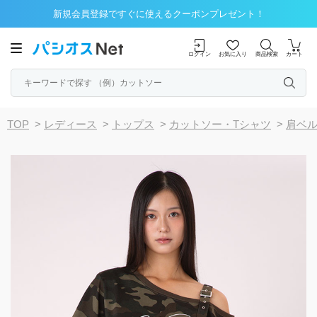
新規会員登録ですぐに使えるクーポンプレゼント！
ログイン
お気に入り
商品検索
カート
TOP
>
レディース
>
トップス
>
カットソー・Tシャツ
>
肩ベ