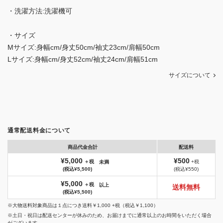
・洗濯方法:洗濯機可
・サイズ
Mサイズ:身幅cm/身丈50cm/袖丈23cm/肩幅50cm
Lサイズ:身幅cm/身丈52cm/袖丈24cm/肩幅51cm
サイズについて
通常配送料金について
商品代金合計
配送料
¥5,000
¥500
＋税
+税
未満
(税込¥5,500)
(税込¥550)
¥5,000
＋税
以上
送料無料
(税込¥5,500)
※大物送料対象商品は１点につき送料￥1,000 +税（税込￥1,100）
※土日・祝日は配送センターが休みのため、お届けまでに通常以上のお時間をいただく場合
がございます。