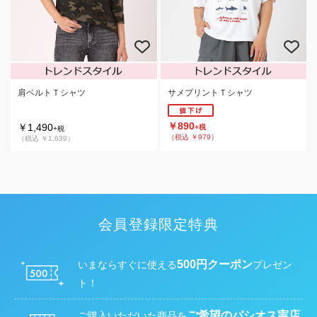
肩ベルトＴシャツ
サメプリントＴシャツ
￥890
￥1,490
+税
+税
（税込 ￥979）
（税込 ￥1,639）
会員登録限定特典
500円クーポン
いまならすぐに使える
プレゼン
ト！
ご希望のパシオス実店
ご購入いただいた商品を