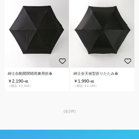
紳士自動開閉晴雨兼用折傘
紳士全天候型折りたたみ傘
￥2,190
￥1,990
+税
+税
（税込 ￥2,409）
（税込 ￥2,189）
(全2件)