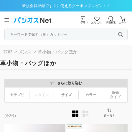
新規会員登録ですぐに使えるクーポンプレゼント！
ログイン
お気に入り
商品検索
カート
TOP
>
メンズ
>
革小物・バッグほか
革小物・バッグほか
さらに絞り込む
販売
カテゴリ
スタイル
サイズ
カラー
タイプ
(全2件)
並べ替え