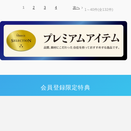
1
2
3
4
次へ
1～40件
(全132件)
会員登録限定特典
500円クーポン
いまならすぐに使える
プレゼン
ト！