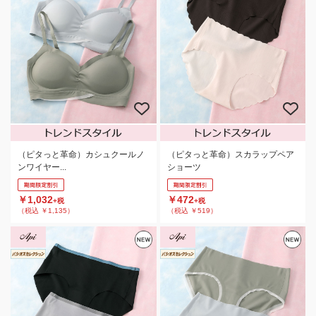
（ピタっと革命）カシュクールノ
（ピタっと革命）スカラップペア
ンワイヤー...
ショーツ
￥1,032
￥472
+税
+税
（税込 ￥1,135）
（税込 ￥519）