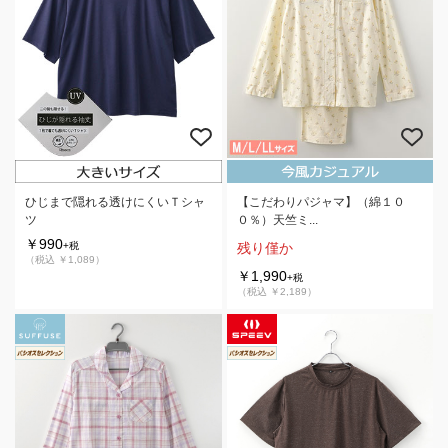
ひじまで隠れる透けにくいＴシャ
【こだわりパジャマ】（綿１０
ツ
０％）天竺ミ...
￥990
+税
残り僅か
（税込 ￥1,089）
￥1,990
+税
（税込 ￥2,189）