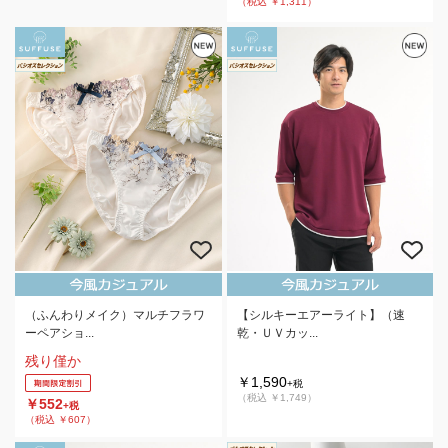
（税込 ￥1,311）
（ふんわりメイク）マルチフラワ
【シルキーエアーライト】（速
ーペアショ...
乾・ＵＶカッ...
残り僅か
￥1,590
+税
（税込 ￥1,749）
￥552
+税
（税込 ￥607）