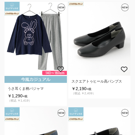
スクエアトゥヒール高パンプス
￥2,190
うさ耳くま柄パジャマ
+税
（税込 ￥2,409）
￥1,290
+税
（税込 ￥1,419）