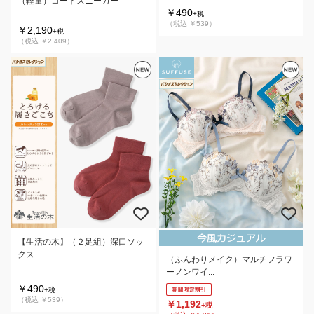
（軽量）コートスニーカー
￥490
+税
（税込 ￥539）
￥2,190
+税
（税込 ￥2,409）
【生活の木】（２足組）深口ソッ
クス
（ふんわりメイク）マルチフラワ
ーノンワイ...
￥490
+税
（税込 ￥539）
￥1,192
+税