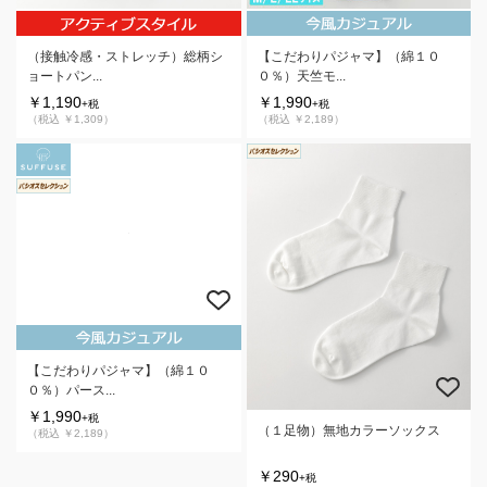
【こだわりパジャマ】（綿１０
（接触冷感・ストレッチ）総柄シ
０％）天竺モ...
ョートパン...
￥1,990
￥1,190
+税
+税
（税込 ￥2,189）
（税込 ￥1,309）
（１足物）無地カラーソックス
【こだわりパジャマ】（綿１０
￥290
０％）パース...
+税