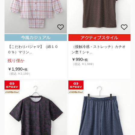
【こだわりパジャマ】（綿１０
（接触冷感・ストレッチ）カチオ
０％）マリン...
ン杢Ｔシャ...
￥990
残り僅か
+税
（税込 ￥1,089）
￥1,990
+税
（税込 ￥2,189）