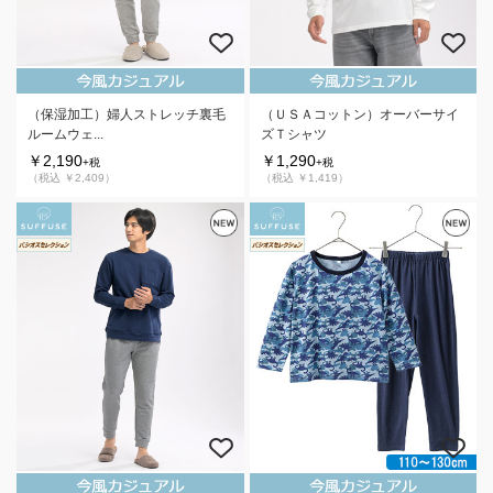
（保湿加工）婦人ストレッチ裏毛
（ＵＳＡコットン）オーバーサイ
ルームウェ...
ズＴシャツ
￥2,190
￥1,290
+税
+税
（税込 ￥2,409）
（税込 ￥1,419）