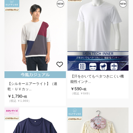
【汗をかいてもベタつきにくい機
能性インナ...
【シルキーエアーライト】（速
￥590
乾・ＵＶカッ...
+税
（税込 ￥649）
￥1,790
+税
（税込 ￥1,969）