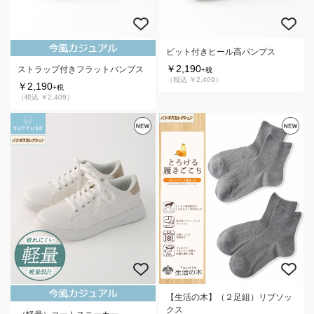
ビット付きヒール高パンプス
￥2,190
ストラップ付きフラットパンプス
+税
（税込 ￥2,409）
￥2,190
+税
（税込 ￥2,409）
【生活の木】（２足組）リブソッ
クス