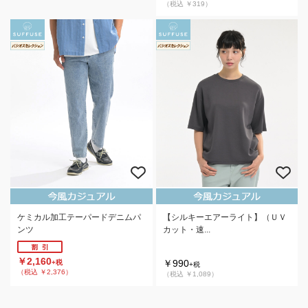
（税込 ￥319）
￥1,990
+税
（税込 ￥2,189）
ケミカル加工テーパードデニムパ
【シルキーエアーライト】（ＵＶ
ンツ
カット・速...
￥2,160
￥990
+税
+税
（税込 ￥2,376）
（税込 ￥1,089）