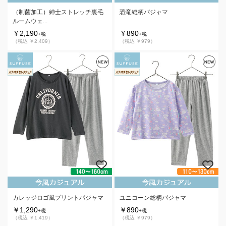
恐竜総柄パジャマ
（制菌加工）紳士ストレッチ裏毛
ルームウェ...
￥890
￥2,190
+税
+税
（税込 ￥979）
（税込 ￥2,409）
カレッジロゴ風プリントパジャマ
ユニコーン総柄パジャマ
￥1,290
￥890
+税
+税
（税込 ￥1,419）
（税込 ￥979）