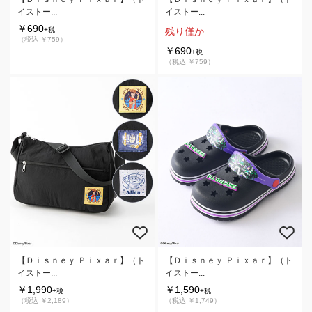
イストー...
イストー...
￥690
+税
残り僅か
（税込 ￥759）
￥690
+税
（税込 ￥759）
【Ｄｉｓｎｅｙ Ｐｉｘａｒ】（ト
【Ｄｉｓｎｅｙ Ｐｉｘａｒ】（ト
イストー...
イストー...
￥1,990
￥1,590
+税
+税
（税込 ￥2,189）
（税込 ￥1,749）