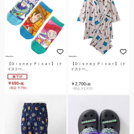
【Ｄｉｓｎｅｙ Ｐｉｘａｒ】（ト
【Ｄｉｓｎｅｙ Ｐｉｘａｒ】（ト
イストー...
イストー...
￥690
￥2,700
+税
+税
（税込 ￥759）
（税込 ￥2,970）