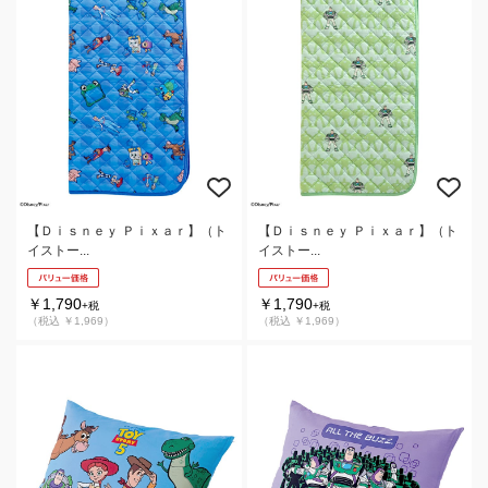
【Ｄｉｓｎｅｙ Ｐｉｘａｒ】（ト
【Ｄｉｓｎｅｙ Ｐｉｘａｒ】（ト
イストー...
イストー...
￥1,790
￥1,790
+税
+税
（税込 ￥1,969）
（税込 ￥1,969）