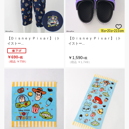
【Ｄｉｓｎｅｙ Ｐｉｘａｒ】（ト
【Ｄｉｓｎｅｙ Ｐｉｘａｒ】（ト
イストー...
イストー...
￥690
￥1,590
+税
+税
（税込 ￥759）
（税込 ￥1,749）