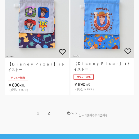
【Ｄｉｓｎｅｙ Ｐｉｘａｒ】（ト
【Ｄｉｓｎｅｙ Ｐｉｘａｒ】（ト
イストー...
イストー...
￥890
￥890
+税
+税
（税込 ￥979）
（税込 ￥979）
1
2
次へ
1～40件
(全42件)