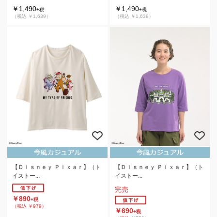
￥1,490
￥1,490
+税
+税
（税込 ￥1,639）
（税込 ￥1,639）
【Ｄｉｓｎｅｙ Ｐｉｘａｒ】（ト
【Ｄｉｓｎｅｙ Ｐｉｘａｒ】（ト
イストー...
イストー...
完売
￥890
+税
（税込 ￥979）
￥690
+税