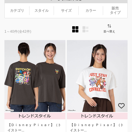
販売
カテゴリ
スタイル
サイズ
カラー
タイプ
1～40件
(全42件)
並べ替え
【Ｄｉｓｎｅｙ Ｐｉｘａｒ】（ト
【Ｄｉｓｎｅｙ Ｐｉｘａｒ】（ト
イストー...
イストー...