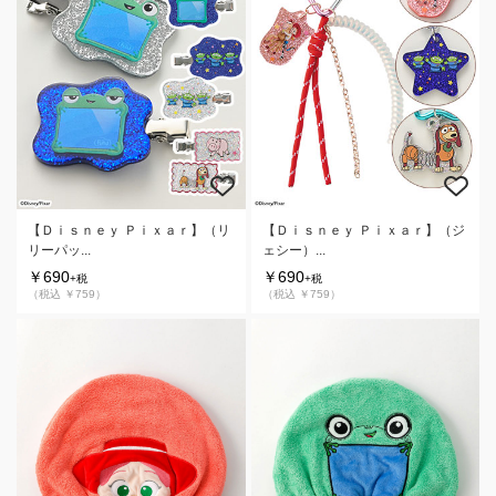
【Ｄｉｓｎｅｙ Ｐｉｘａｒ】（リ
【Ｄｉｓｎｅｙ Ｐｉｘａｒ】（ジ
リーパッ...
ェシー）...
￥690
￥690
+税
+税
（税込 ￥759）
（税込 ￥759）