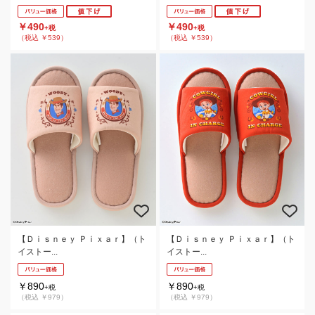
￥490
￥490
+税
+税
（税込 ￥539）
（税込 ￥539）
【Ｄｉｓｎｅｙ Ｐｉｘａｒ】（ト
【Ｄｉｓｎｅｙ Ｐｉｘａｒ】（ト
イストー...
イストー...
￥890
￥890
+税
+税
（税込 ￥979）
（税込 ￥979）