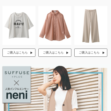
ご購入はこちら
ご購入はこちら
ご購入はこちら