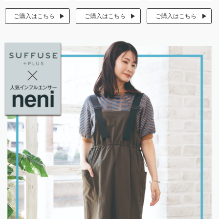
ご購入はこちら
ご購入はこちら
ご購入はこちら