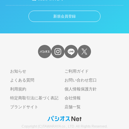
新規会員登録
お知らせ
ご利用ガイド
よくある質問
お問い合わせ窓口
利用規約
個人情報保護方針
特定商取引法に基づく表記
会社情報
ブランドサイト
店舗一覧
Copyright (C)TAWARAYA co., LTD. All Rights Reserved.