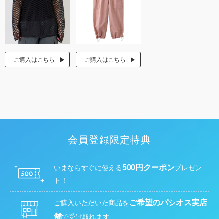
ご購入はこちら
ご購入はこちら
会員登録限定特典
500円クーポン
いまならすぐに使える
プレゼン
ト！
ご希望のパシオス実店
ご購入いただいた商品を
舗
で受け取れます