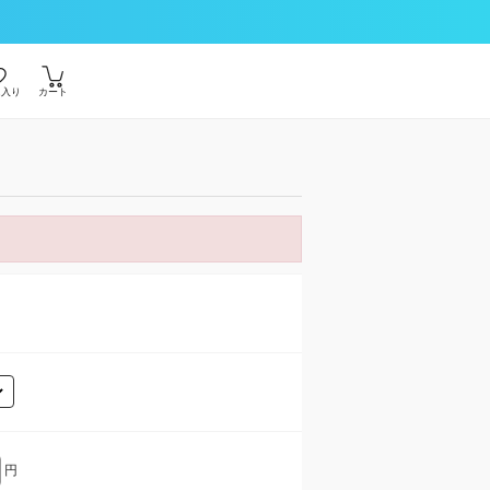
に入り
カート
円