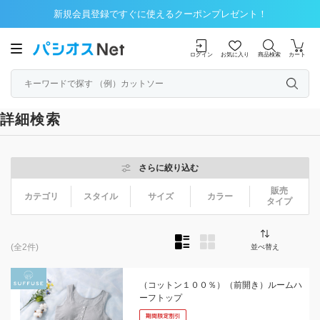
新規会員登録ですぐに使えるクーポンプレゼント！
ログイン
お気に入り
商品検索
カート
詳細検索
さらに絞り込む
販売
カテゴリ
スタイル
サイズ
カラー
タイプ
(全2件)
並べ替え
（コットン１００％）（前開き）ルームハ
ーフトップ