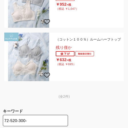
￥952
+税
（税込 ￥1,047）
（コットン１００％）ルームハーフトップ
残り僅か
￥632
+税
（税込 ￥695）
(全2件)
キーワード