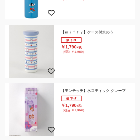
【ｍｉｆｆｙ】ケース付氷のう
￥1,790
+税
（税込 ￥1,969）
【モンチッチ】氷スティック グレープ
￥1,790
+税
（税込 ￥1,969）