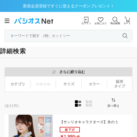
新規会員登録ですぐに使えるクーポンプレゼント！
ログイン
お気に入り
商品検索
カート
詳細検索
さらに絞り込む
販売
カテゴリ
スタイル
サイズ
カラー
タイプ
(全11件)
並べ替え
【サンリオキャラクターズ】氷のう
￥1,990
+税